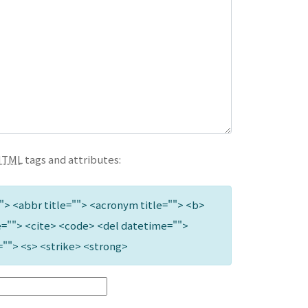
HTML
tags and attributes:
""> <abbr title=""> <acronym title=""> <b>
=""> <cite> <code> <del datetime="">
=""> <s> <strike> <strong>