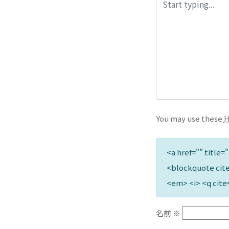
You may use these
<a href="" title=
<blockquote cite
<em> <i> <q cite
名前
※