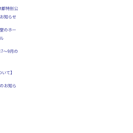
京都特別公
お知らせ
堂のホー
ル
年7～9月の
ついて】
のお知ら