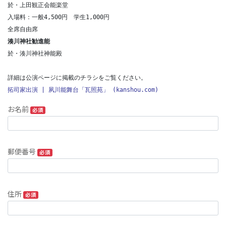
於・上田観正会能楽堂

入場料：一般4,500円　学生1,000円

湊川神社勧進能
於・湊川神社神能殿

拓司家出演 | 夙川能舞台「瓦照苑」 (kanshou.com)
お名前
必須
郵便番号
必須
住所
必須