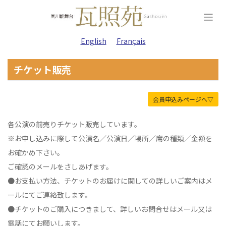
Skip
to
content
English
Français
チケット販売
会員申込みページへ▽
各公演の前売りチケット販売しています。
※お申し込みに際して公演名／公演日／場所／席の種類／金額を
お確かめ下さい。
ご確認のメールをさしあげます。
●お支払い方法、チケットのお届けに関しての詳しいご案内はメ
ールにてご連絡致します。
●チケットのご購入につきまして、詳しいお問合せはメール又は
電話にてお願いします。