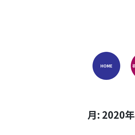
Skip
to
content
HOME
月:
2020