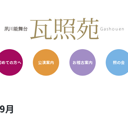
初めての方へ
公演案内
お稽古案内
照の会
年9月