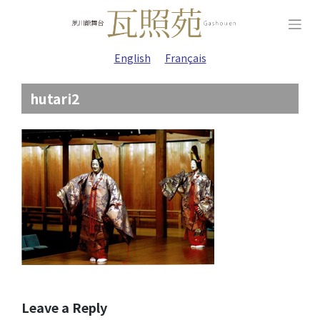
Skip
to
content
English
Français
hutari2
Leave a Reply