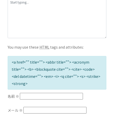
You may use these
HTML
tags and attributes:
<a href="" title=""> <abbr title=""> <acronym
title=""> <b> <blockquote cite=""> <cite> <code>
<del datetime=""> <em> <i> <q cite=""> <s> <strike>
<strong>
名前
※
メール
※