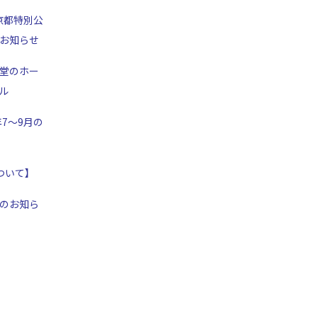
京都特別公
お知らせ
堂のホー
ル
年7～9月の
ついて】
のお知ら