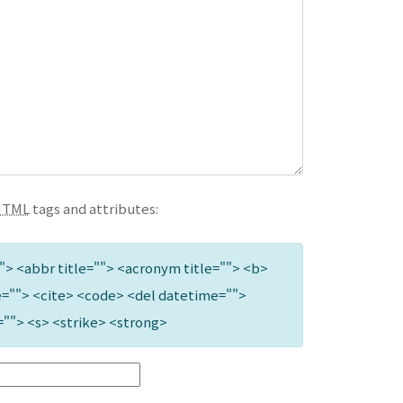
HTML
tags and attributes:
""> <abbr title=""> <acronym title=""> <b>
=""> <cite> <code> <del datetime="">
=""> <s> <strike> <strong>