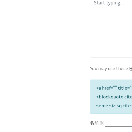
You may use these
<a href="" title=
<blockquote cite
<em> <i> <q cite
名前
※