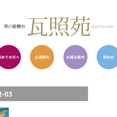
初めての方へ
公演案内
お稽古案内
照の会
2-03