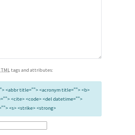
HTML
tags and attributes:
""> <abbr title=""> <acronym title=""> <b>
=""> <cite> <code> <del datetime="">
=""> <s> <strike> <strong>