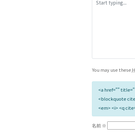
You may use these
<a href="" title=
<blockquote cite
<em> <i> <q cite
名前
※