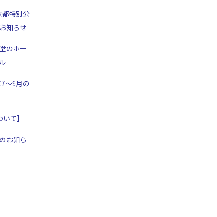
京都特別公
お知らせ
堂のホー
ル
年7～9月の
ついて】
のお知ら