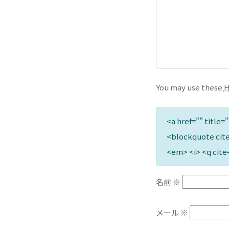
You may use these
<a href="" title=
<blockquote cite
<em> <i> <q cite
名前
※
メール
※