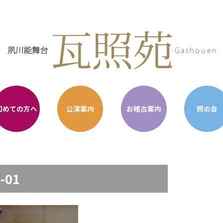
初めての方へ
公演案内
お稽古案内
照の会
-01