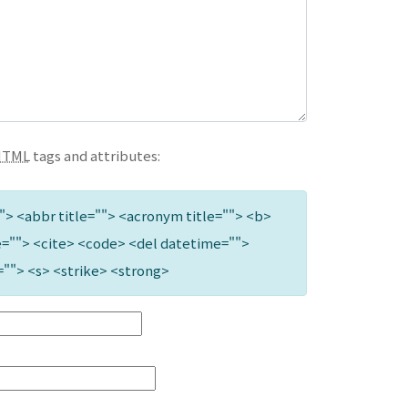
HTML
tags and attributes:
""> <abbr title=""> <acronym title=""> <b>
=""> <cite> <code> <del datetime="">
=""> <s> <strike> <strong>