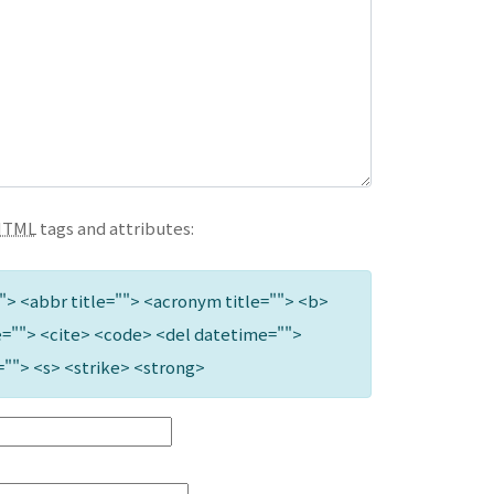
HTML
tags and attributes:
""> <abbr title=""> <acronym title=""> <b>
=""> <cite> <code> <del datetime="">
=""> <s> <strike> <strong>