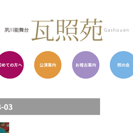
初めての方へ
公演案内
お稽古案内
照の会
-03