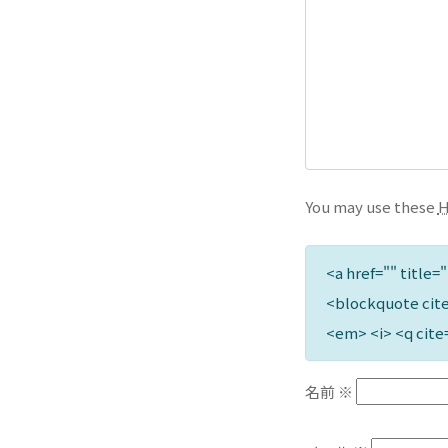
You may use these
<a href="" title=
<blockquote cite
<em> <i> <q cite
名前
※