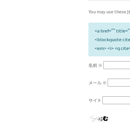
You may use these
<a href="" title=
<blockquote cite
<em> <i> <q cite
名前
※
メール
※
サイト