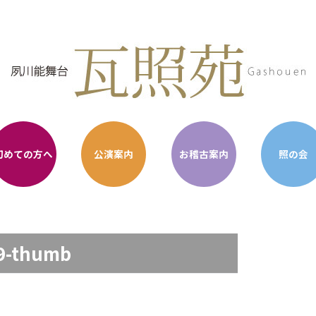
初めての方へ
公演案内
お稽古案内
照の会
9-thumb