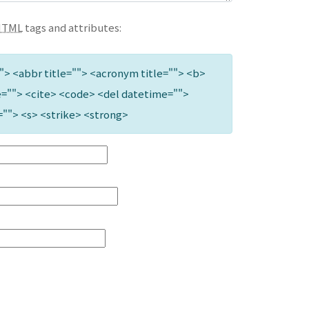
HTML
tags and attributes:
""> <abbr title=""> <acronym title=""> <b>
=""> <cite> <code> <del datetime="">
=""> <s> <strike> <strong>