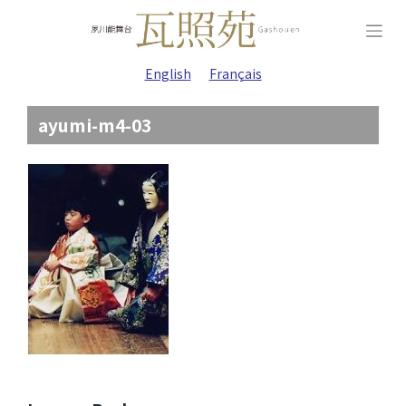
Skip
to
content
English
Français
ayumi-m4-03