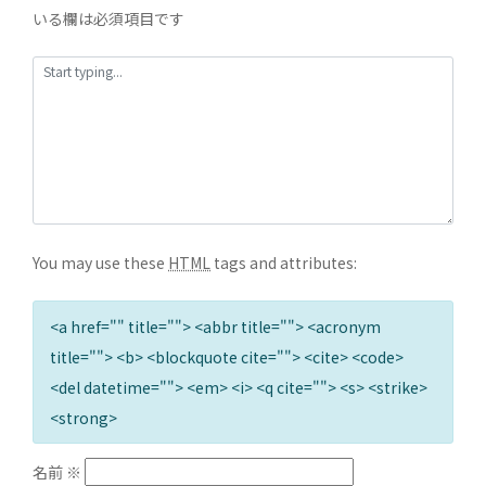
いる欄は必須項目です
You may use these
HTML
tags and attributes:
<a href="" title=""> <abbr title=""> <acronym
title=""> <b> <blockquote cite=""> <cite> <code>
<del datetime=""> <em> <i> <q cite=""> <s> <strike>
<strong>
名前
※