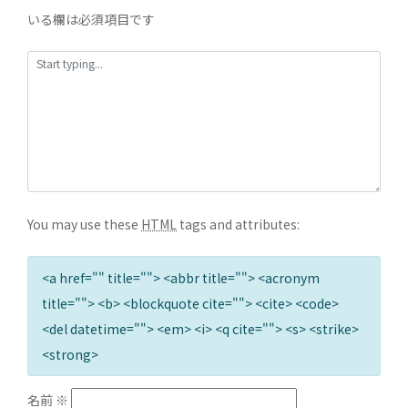
いる欄は必須項目です
You may use these
HTML
tags and attributes:
<a href="" title=""> <abbr title=""> <acronym
title=""> <b> <blockquote cite=""> <cite> <code>
<del datetime=""> <em> <i> <q cite=""> <s> <strike>
<strong>
名前
※