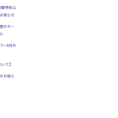
京都特別公
お知らせ
堂のホー
ル
年7～9月の
ついて】
のお知ら