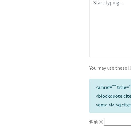
You may use these
<a href="" title=
<blockquote cite
<em> <i> <q cite
名前
※