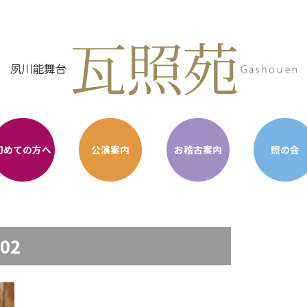
初めての方へ
公演案内
お稽古案内
照の会
-02