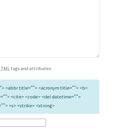
HTML
tags and attributes:
""> <abbr title=""> <acronym title=""> <b>
=""> <cite> <code> <del datetime="">
=""> <s> <strike> <strong>