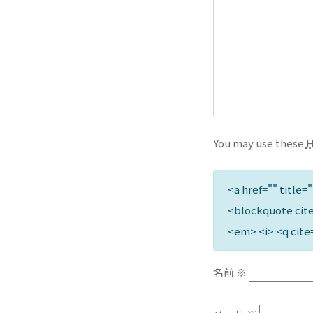
You may use these
<a href="" title=
<blockquote cite
<em> <i> <q cite
名前
※