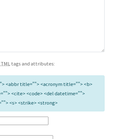
HTML
tags and attributes:
""> <abbr title=""> <acronym title=""> <b>
=""> <cite> <code> <del datetime="">
=""> <s> <strike> <strong>