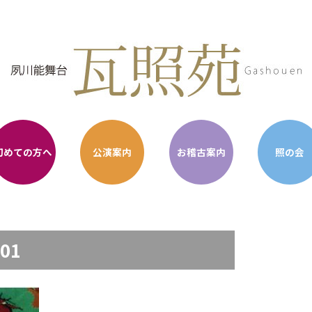
初めての方へ
公演案内
お稽古案内
照の会
-01