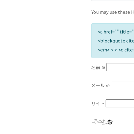
You may use these
<a href="" title=
<blockquote cite
<em> <i> <q cite
名前
※
メール
※
サイト