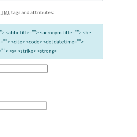
HTML
tags and attributes:
""> <abbr title=""> <acronym title=""> <b>
=""> <cite> <code> <del datetime="">
=""> <s> <strike> <strong>