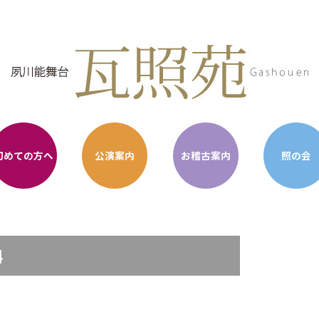
初めての方へ
公演案内
お稽古案内
照の会
4