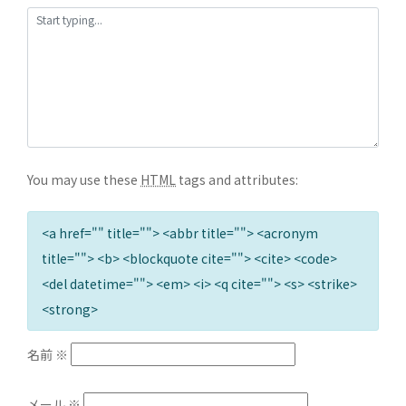
You may use these
HTML
tags and attributes:
<a href="" title=""> <abbr title=""> <acronym
title=""> <b> <blockquote cite=""> <cite> <code>
<del datetime=""> <em> <i> <q cite=""> <s> <strike>
<strong>
名前
※
メール
※