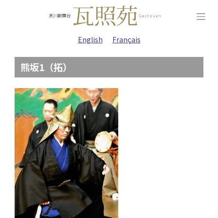
Skip
to
content
English
Français
熊坂1（拓）