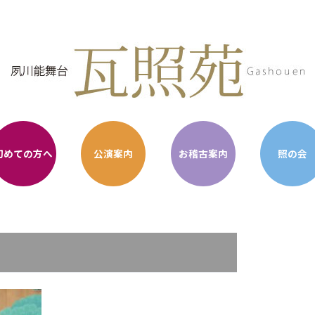
初めての方へ
公演案内
お稽古案内
照の会
）