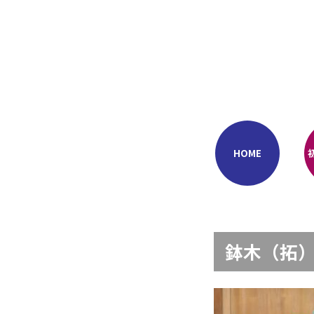
Skip
to
content
HOME
鉢木（拓