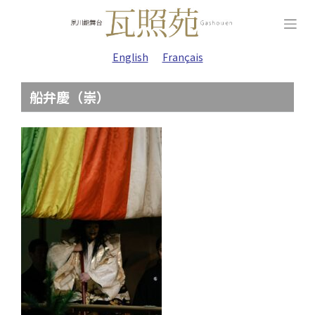
Skip
to
content
English
Français
船弁慶（崇）