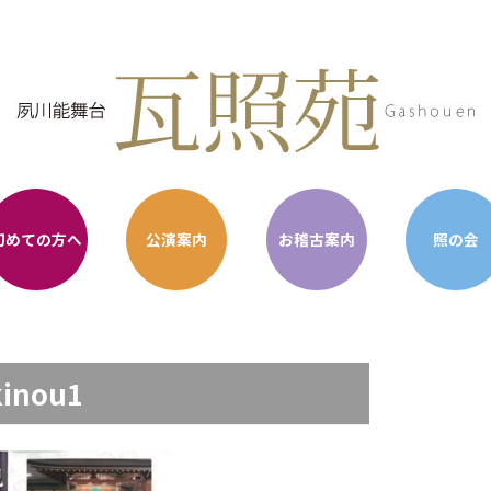
初めての方へ
公演案内
お稽古案内
照の会
kinou1