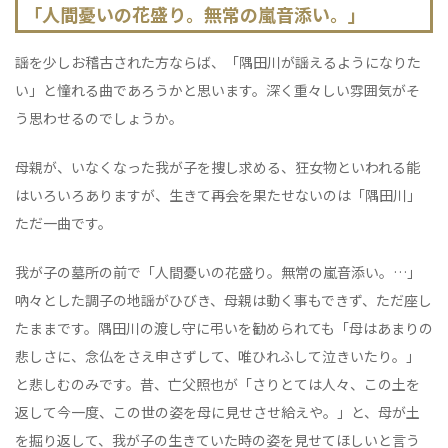
「人間憂いの花盛り。無常の嵐音添い。」
謡を少しお稽古された方ならば、「隅田川が謡えるようになりた
い」と憧れる曲であろうかと思います。深く重々しい雰囲気がそ
う思わせるのでしょうか。
母親が、いなくなった我が子を捜し求める、狂女物といわれる能
はいろいろありますが、生きて再会を果たせないのは「隅田川」
ただ一曲です。
我が子の墓所の前で「人間憂いの花盛り。無常の嵐音添い。…」
吶々とした調子の地謡がひびき、母親は動く事もできず、ただ座し
たままです。隅田川の渡し守に弔いを勧められても「母はあまりの
悲しさに、念仏をさえ申さずして、唯ひれふして泣きいたり。」
と悲しむのみです。昔、亡父照也が「さりとては人々、この土を
返して今一度、この世の姿を母に見せさせ給えや。」と、母が土
を掘り返して、我が子の生きていた時の姿を見せてほしいと言う