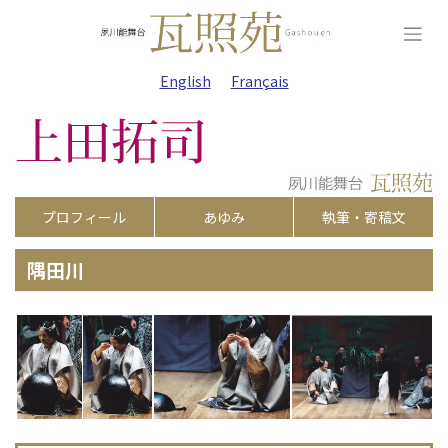
Skip
to
content
English
Français
プロフィール
あゆみ
執筆・寄稿文
隅田川