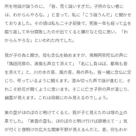
所を地謡が謡うのに、「皆、荒く謡いすぎだ。子供のない者に
は、わからんやろな。」と言って、私に「こう謡うんだ」と聞かせ
ておりました。その頃は私も二十才前後で、死後一年も経って土を
掘り返して半分腐敗したのが出てくると嫌だなと位に思い、「わ
からんやろな」といわれた内でした。
我が子の為と聞き、母も念仏を始めますが、南無阿弥陀仏の声に
「隅田河原の、波風も声立て添えて」「名にし負はば、都鳥も音
を添えて」と、川の水の音、風の音、鳥の声も、皆一緒に念仏に交
じり、弔っているように聞えます。澄み切った声で謡が進むと、そ
れこそ妙花が開くように思います。そこに亡き子供の声が混じり、
幽霊が見えます。これは母親にのみ見えるのでしょう。
東の空がほのぼのと明けてくると、我が子と見えたのは塚の上の
草でした。「東雲の空も、ほのぼのと明け行けば跡絶えて…」気
が付くと夜明けの広大な関東平野が見えるんだと、昔、何もわか