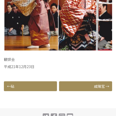
観世会
平成21年12月23日
投
砧
咸陽宮
稿
ナ
ビ