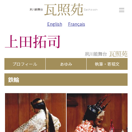
Skip
to
content
English
Français
プロフィール
あゆみ
執筆・寄稿文
鉄輪