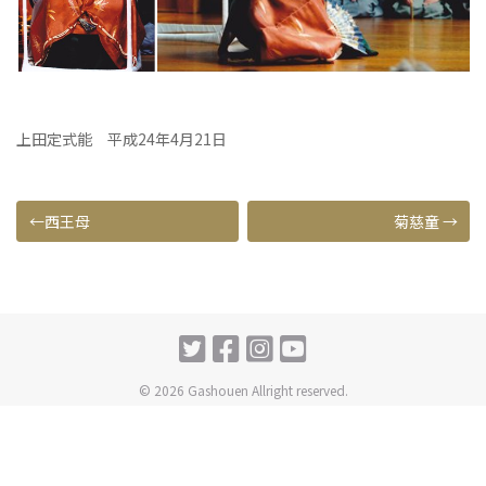
上田定式能 平成24年4月21日
投
西王母
菊慈童
稿
ナ
ビ
ゲ
© 2026 Gashouen Allright reserved.
ー
シ