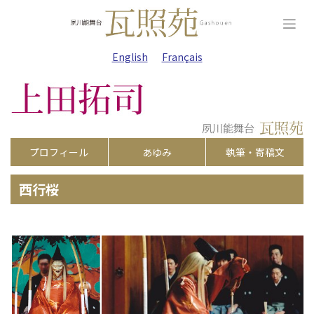
Skip
to
content
English
Français
プロフィール
あゆみ
執筆・寄稿文
西行桜