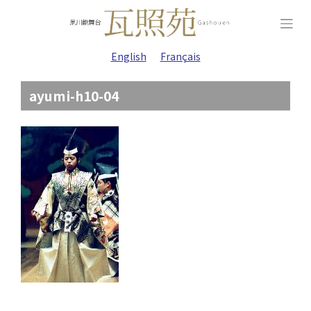
Skip
to
content
English
Français
ayumi-h10-04