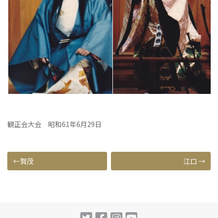
観正会大会 昭和61年6月29日
投
賀茂
江口
稿
ナ
ビ