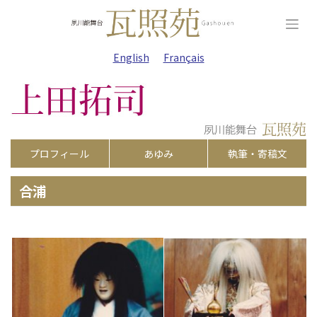
Skip
to
content
English
Français
プロフィール
あゆみ
執筆・寄稿文
合浦