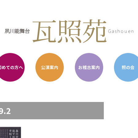
初めての方へ
公演案内
お稽古案内
照の会
9.2