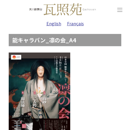
Skip
to
content
English
Français
能キャラバン_凛の会_A4