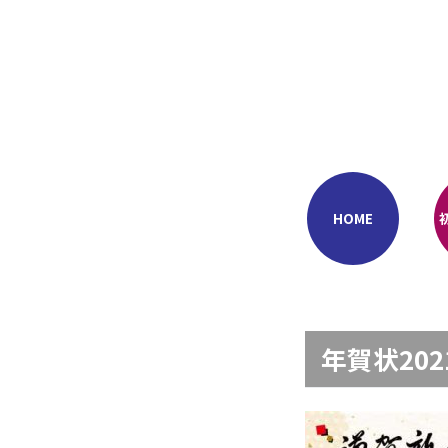
Skip
to
content
HOME
年賀状202