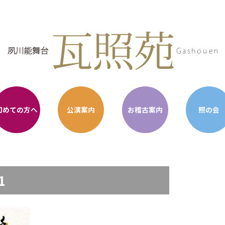
初めての方へ
公演案内
お稽古案内
照の会
1