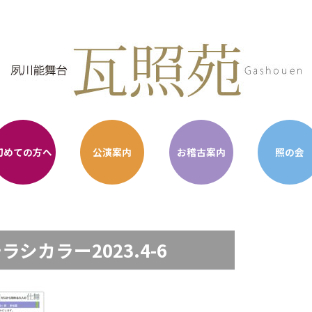
初めての方へ
公演案内
お稽古案内
照の会
シカラー2023.4-6