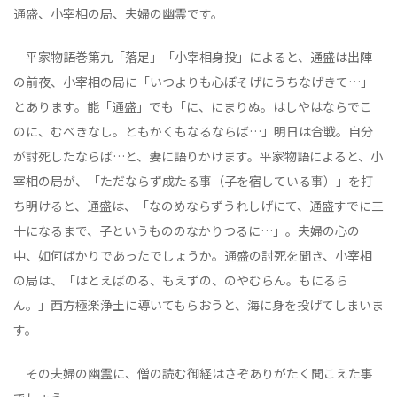
通盛、小宰相の局、夫婦の幽霊です。
平家物語巻第九「落足」「小宰相身投」によると、通盛は出陣
の前夜、小宰相の局に「いつよりも心ぼそげにうちなげきて…」
とあります。能「通盛」でも「に、にまりぬ。はしやはならでこ
のに、むべきなし。ともかくもなるならば…」明日は合戦。自分
が討死したならば…と、妻に語りかけます。平家物語によると、小
宰相の局が、「ただならず成たる事（子を宿している事）」を打
ち明けると、通盛は、「なのめならずうれしげにて、通盛すでに三
十になるまで、子というもののなかりつるに…」。夫婦の心の
中、如何ばかりであったでしょうか。通盛の討死を聞き、小宰相
の局は、「はとえばのる、もえずの、のやむらん。もにるら
ん。」西方極楽浄土に導いてもらおうと、海に身を投げてしまいま
す。
その夫婦の幽霊に、僧の読む御経はさぞありがたく聞こえた事