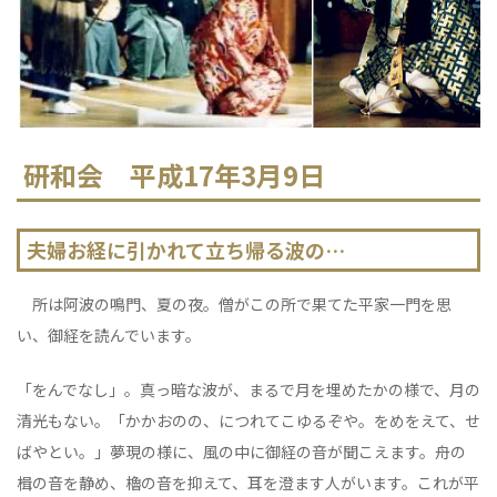
研和会 平成17年3月9日
夫婦お経に引かれて立ち帰る波の…
所は阿波の鳴門、夏の夜。僧がこの所で果てた平家一門を思
い、御経を読んでいます。
「をんでなし」。真っ暗な波が、まるで月を埋めたかの様で、月の
清光もない。「かかおのの、につれてこゆるぞや。をめをえて、せ
ばやとい。」夢現の様に、風の中に御経の音が聞こえます。舟の
楫の音を静め、櫓の音を抑えて、耳を澄ます人がいます。これが平