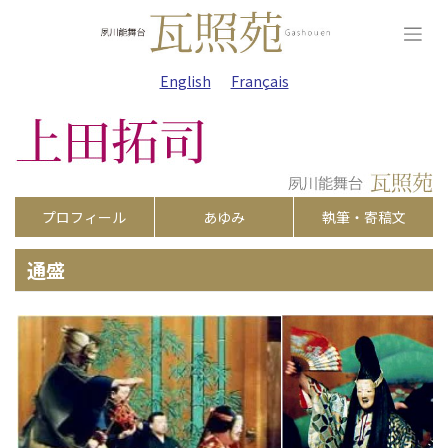
Skip
to
content
English
Français
プロフィール
あゆみ
執筆・寄稿文
通盛