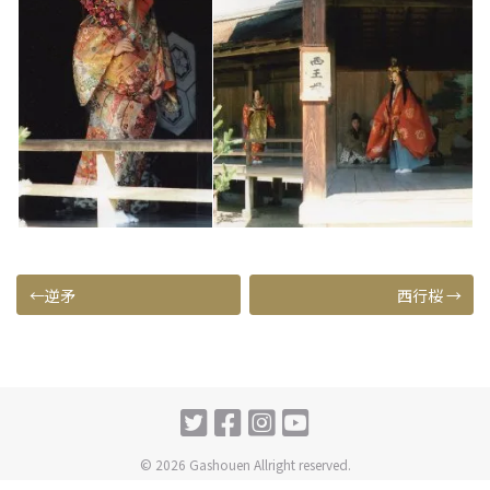
投
逆矛
西行桜
稿
ナ
ビ
ゲ
© 2026 Gashouen Allright reserved.