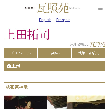
Skip
to
content
English
Français
プロフィール
あゆみ
執筆・寄稿文
西王母
桃花祭神能