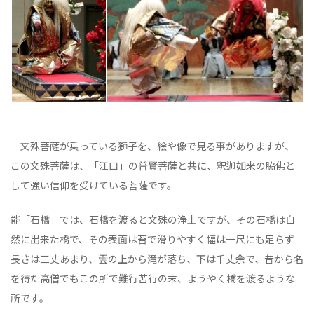
文殊菩薩が乗っている獅子を、絵や像で見る事がありますが、
この文殊菩薩は、「江口」の普賢菩薩と共に、釈迦如来の脇佛と
して強い信仰を受けている菩薩です。
能「石橋」では、石橋を渡ると文殊の浄土ですが、その石橋は自
然に出来た橋で、その表面は苔で滑りやすく幅は一尺にも足らず
長さは三丈あまり、雲の上から滝が落ち、下は千丈余で、昔から名
を得た高僧でもこの所で難行苦行の末、ようやく橋を渡るような
所です。