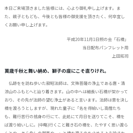
本日ご来場頂きました皆様には、心より御礼申し上げます。ま
た、親子ともども、今後とも皆様の御支援を頂きたく、何卒宜し
くお願い申し上げます。
平成20年11月1日照の会「石橋」
当日配布パンフレット用
上田拓司
萬歳千秋と舞い納め、獅子の座にこそ直りけれ。
仏跡をを訪ね歩いた寂昭法師は、文殊菩薩の浄土である唐・清
涼山のふもとへと辿り着きます。山の中へは細長い石橋が架かって
おり、その先が法師の望む浄土があると言います。法師は意を決し
橋を渡ろうとしますが、現れた童子に「名を得給いし高僧たち
も、難行苦行の捨身の行にて、此処にて月日を送りてこそ、橋を
ば渡り給いしに。(中略)行くこと難き石の橋を、たやすく思い渡ら