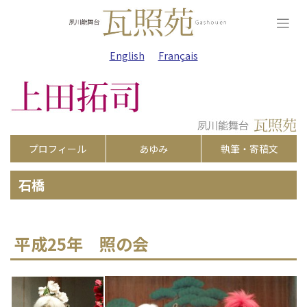
Skip
to
content
English
Français
プロフィール
あゆみ
執筆・寄稿文
石橋
平成25年 照の会