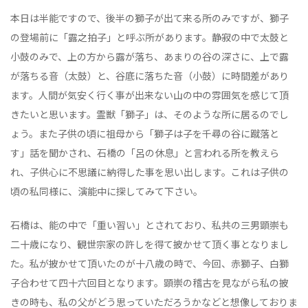
本日は半能ですので、後半の獅子が出て来る所のみですが、獅子
の登場前に「露之拍子」と呼ぶ所があります。静寂の中で太鼓と
小鼓のみで、上の方から露が落ち、あまりの谷の深さに、上で露
が落ちる音（太鼓）と、谷底に落ちた音（小鼓）に時間差があり
ます。人間が気安く行く事が出来ない山の中の雰囲気を感じて頂
きたいと思います。霊獣「獅子」は、そのような所に居るのでし
ょう。また子供の頃に祖母から「獅子は子を千尋の谷に蹴落と
す」話を聞かされ、石橋の「呂の休息」と言われる所を教えら
れ、子供心に不思議に納得した事を思い出します。これは子供の
頃の私同様に、演能中に探してみて下さい。
石橋は、能の中で「重い習い」とされており、私共の三男顕崇も
二十歳になり、観世宗家の許しを得て披かせて頂く事となりまし
た。私が披かせて頂いたのが十八歳の時で、今回、赤獅子、白獅
子合わせて四十六回目となります。顕崇の稽古を見ながら私の披
きの時も、私の父がどう思っていただろうかなどと想像しておりま