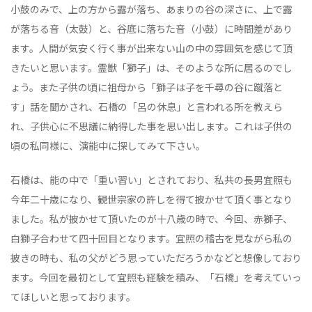
小鼓のみで、上の方から露が落ち、あまりの谷の深さに、上で露
が落ちる音（太鼓）と、谷底に落ちた音（小鼓）に時間差があり
ます。人間が気安く行く事が出来ない山の中の雰囲気を感じて頂
きたいと思います。霊獣「獅子」は、そのような所に居るのでし
ょう。また子供の頃に祖母から「獅子は子を千尋の谷に蹴落と
す」話を聞かされ、石橋の「呂の休息」と言われる所を教えら
れ、子供心に不思議に納得した事を思い出します。これは子供の
頃の私同様に、演能中に探してみて下さい。
石橋は、能の中で「重い習い」とされており、私共の長男宜照も
今年二十歳になり、観世宗家の許しを得て披かせて頂く事となり
ました。私が披かせて頂いたのが十八歳の時で、今回、赤獅子、
白獅子合わせて四十回目となります。宜照の稽古を見ながら私の
披きの時も、私の父がどう思っていただろうかなどと想像しており
ます。今回を最初として宜照も経験を積み、「石橋」を考えていっ
てほしいと思っております。