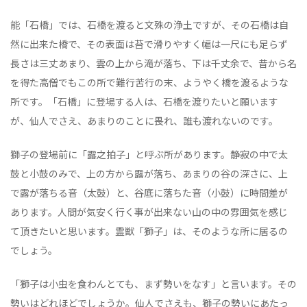
能「石橋」では、石橋を渡ると文殊の浄土ですが、その石橋は自
然に出来た橋で、その表面は苔で滑りやすく幅は一尺にも足らず
長さは三丈あまり、雲の上から滝が落ち、下は千丈余で、昔から名
を得た高僧でもこの所で難行苦行の末、ようやく橋を渡るような
所です。「石橋」に登場する人は、石橋を渡りたいと願います
が、仙人でさえ、あまりのことに畏れ、誰も渡れないのです。
獅子の登場前に「露之拍子」と呼ぶ所があります。静寂の中で太
鼓と小鼓のみで、上の方から露が落ち、あまりの谷の深さに、上
で露が落ちる音（太鼓）と、谷底に落ちた音（小鼓）に時間差が
あります。人間が気安く行く事が出来ない山の中の雰囲気を感じ
て頂きたいと思います。霊獣「獅子」は、そのような所に居るの
でしょう。
「獅子は小虫を食わんとても、まず勢いをなす」と言います。その
勢いはどれほどでしょうか。仙人でさえも、獅子の勢いにあたっ