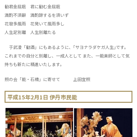
勧君金屈巵 君に勧む金屈巵
満酌不須辭 満酌辞するを須いず
花發多風雨 花発いて風雨多し
人生足別離 人生別離たる
于武凌「勧酒」にもあるように、｢サヨナラダケガ人生｣です。
これまでの自分と別離し、一成人として また、一能楽師として気
持ちも新たに精進いたします。
照の会「能・石橋」に寄せて 上田宜照
平成15年2月1日 伊丹市民能