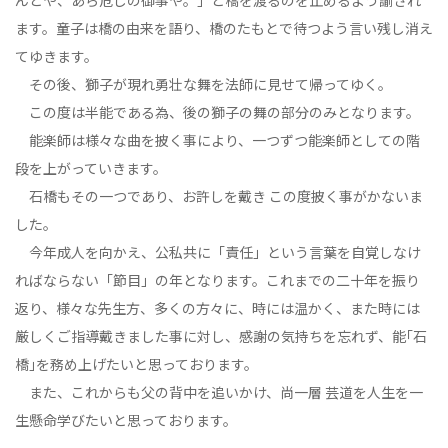
んとや、あら危しの御事や。」と橋を渡るのを止めるよう諭され
ます。童子は橋の由来を語り、橋のたもとで待つよう言い残し消え
てゆきます。
その後、獅子が現れ勇壮な舞を法師に見せて帰ってゆく。
この度は半能である為、後の獅子の舞の部分のみとなります。
能楽師は様々な曲を披く事により、一つずつ能楽師としての階
段を上がっていきます。
石橋もその一つであり、お許しを戴き この度披く事がかないま
した。
今年成人を向かえ、公私共に「責任」という言葉を自覚しなけ
ればならない「節目」の年となります。これまでの二十年を振り
返り、様々な先生方、多くの方々に、時には温かく、また時には
厳しくご指導戴きました事に対し、感謝の気持ちを忘れず、能｢石
橋｣を務め上げたいと思っております。
また、これからも父の背中を追いかけ、尚一層 芸道を人生を一
生懸命学びたいと思っております。