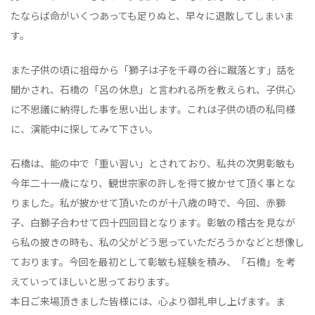
たならば命がいくつあっても足りぬと、早々に退散してしまいま
す。
また子供の頃に祖母から「獅子は子を千尋の谷に蹴落とす」話を
聞かされ、石橋の「呂の休息」と言われる所を教えられ、子供心
に不思議に納得した事を思い出します。これは子供の頃の私同様
に、演能中に探してみて下さい。
石橋は、能の中で「重い習い」とされており、私共の次男彰敏も
今年二十一歳になり、観世宗家の許しを得て披かせて頂く事とな
りました。私が披かせて頂いたのが十八歳の時で、今回、赤獅
子、白獅子合わせて四十四回目となります。彰敏の稽古を見なが
ら私の披きの時も、私の父がどう思っていただろうかなどと想像し
ております。今回を最初として彰敏も経験を積み、「石橋」を考
えていってほしいと思っております。
本日ご来場頂きました皆様には、心より御礼申し上げます。ま