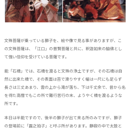
文殊菩薩が乗っている獅子を、絵や像で見る事がありますが、こ
の文殊菩薩は、「江口」の普賢菩薩と共に、釈迦如来の脇佛とし
て強い信仰を受けている菩薩です。
能「石橋」では、石橋を渡ると文殊の浄土ですが、その石橋は自
然に出来た橋で、その表面は苔で滑りやすく幅は一尺にも足らず
長さは三丈あまり、雲の上から滝が落ち、下は千丈余で、昔から名
を得た高僧でもこの所で難行苦行の末、ようやく橋を渡るような
所です。
本日は半能ですので、後半の獅子が出て来る所のみですが、獅子
の登場前に「露之拍子」と呼ぶ所があります。静寂の中で太鼓と