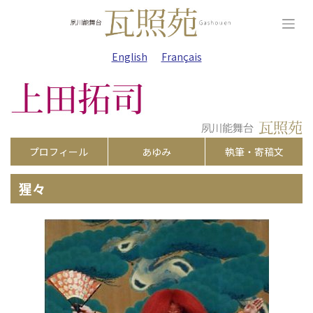
Skip
to
content
English
Français
プロフィール
あゆみ
執筆・寄稿文
猩々