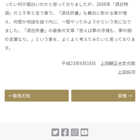
ったい何が面白いのかと思っておりましたが、2008年「源氏物
語」の１千年と言う事で、「源氏供養」も舞台に掛かる事が増
え、何度か地謡を謡う内に、一度やってみようかという気になり
ました。「源氏供養」の最後の文章「思えば夢の浮橋も、夢の間
の言葉なり。」という事を、よくよく考えてみたいと思っておりま
す。
平成23年6月18日 上田観正会定式能
上田拓司
投
鞍馬天狗
車僧
稿
ナ
ビ