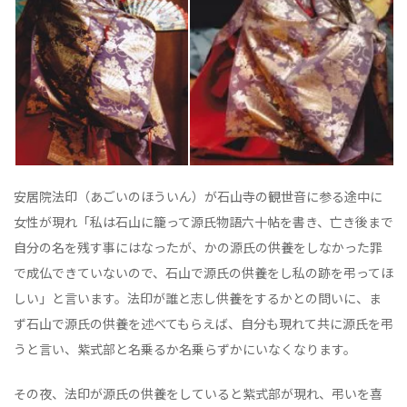
安居院法印（あごいのほういん）が石山寺の観世音に参る途中に
女性が現れ「私は石山に籠って源氏物語六十帖を書き、亡き後まで
自分の名を残す事にはなったが、かの源氏の供養をしなかった罪
で成仏できていないので、石山で源氏の供養をし私の跡を弔ってほ
しい」と言います。法印が誰と志し供養をするかとの問いに、ま
ず石山で源氏の供養を述べてもらえば、自分も現れて共に源氏を弔
うと言い、紫式部と名乗るか名乗らずかにいなくなります。
その夜、法印が源氏の供養をしていると紫式部が現れ、弔いを喜