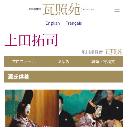
Skip
to
content
English
Français
プロフィール
あゆみ
執筆・寄稿文
源氏供養