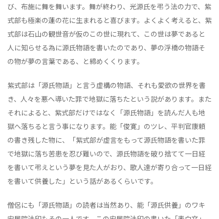
び、布施に舞を舞います。舞が終わり、光源氏を弔う法の力で、紫
式部も極楽の蓮の花に生まれると喜びます。よくよく考えると、紫
式部は石山の観世音が仮のこの世に現れて、この世は夢であると
人に知らせる為に源氏物語を書いたのであり、夢の浮橋の物語そ
の物が夢の言葉である、と締めくくります。
紫式部は「源氏物語」と言う虚構の物語、それも愛欲の世界を書
き、人々を悪へ導いた罪で地獄に落ちたという説があります。また
それによると、紫式部だけではなく「源氏物語」を読んだ人も地
獄へ落ちると言う事になります。能「俊寛」のツレ、平判官康頼
の書き残した物に、「紫式部が虚言をもって源氏物語を書いた罪
で地獄に落ち苦患を忍び難いので、源氏物語を破り捨てて一日経
を書いて弔えという夢を見た人がおり、歌人達が寄り合って一日経
を書いて供養した」という話があるくらいです。
僧侶にも「源氏物語」の読者は当然あり、能「源氏供養」のワキ
安居院法印もその一人です。この安居院法印の書いた「表白文」