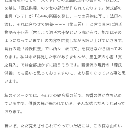
を基に「源氏供養」のクセの部分が作られております。紫式部の
幽霊（シテ）が「心中の所願を発し、一つの巻物に写し」法印へ
渡し、それに合わせて供養～～～（第三巻）」と言う具合に源氏
物語五十四巻（古くより源氏六十帖という説が有り、能ではその
ようになっています）の内容を供養しながら謡い上げていきます。
現行の能「源氏供養」では所々「表白文」を抜きながら謡ってお
ります。私は未だ拝見した事がありませんが、宝生流の小書「真
之舞入」では全部抜かずに謡うそうです。観世流の現行の「源氏
供養」でも長いと思っておりますのに、より長くなっている事と思
います。
私のイメージでは、石山寺の観音様の前で、お香の煙が立ち込め
ている中で、供養の舞が舞われている。そんな感じだろうと思って
おります。
若い頃、ただ覚えさせられてやっていた頃には、この様な曲のい