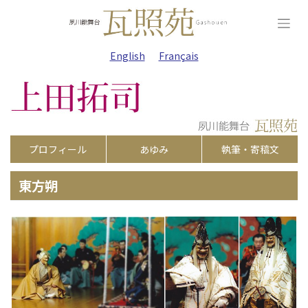
Skip
to
content
English
Français
プロフィール
あゆみ
執筆・寄稿文
東方朔