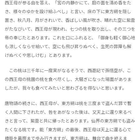
西王母が参る由を答え、「宮の内静かにて、庭の面を清め香をた
き、様々のゆかを設け給ふべし」と言い、床の下に東方朔を隠し
置き、秋八月、月がきれいで、香ばしい風が吹き、晴れた空に紫雲
がたなびいて、西王母が現われ、七つの桃を取り出し、その三つを
帝の奉じたとあります。これを口にふれると、「御身も軽く御心地
も涼しくならせ給いて、空にも飛び昇りぬべく、生死の罪障も解
けぬべくや思しけむ」とあります。
この桃は三千年に一度実がなるそうで、西遊記で孫悟空が、こ
の西王母の桃園の桃を食べ尽くし、大騒ぎになった場面がありま
したが、我々も食べてみたいと思わざるを得ないと思います。
唐物語の続きに、西王母が、東方朔は桃を三度まで盗んだ罪で暫
く人間に下されたが、咎をあがなった後は、又天上に還り来るべ
きと言って、紫雲と共に帰ったとあります。仙界の東方朔でも盗み
たくなる桃です。能「東方朔」の最後、西王母は天上に還る心で
橋掛を幕際まで歩み行きますが、東方朔は、舞台で曲を終えま