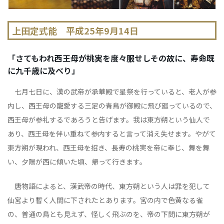
上田定式能 平成25年9月14日
「さてもわれ西王母が桃実を度々服せしその故に、寿命既
に九千歳に及べり」
七月七日に、漢の武帝が承華殿で星祭を行っていると、老人が参
内し、西王母の寵愛する三足の青鳥が御殿に飛び廻っているので、
西王母が参礼するであろうと告げます。我は東方朔という仙人で
あり、西王母を伴い重ねて参内すると言って消え失せます。やがて
東方朔が現われ、西王母を招き、長寿の桃実を帝に奉じ、舞を舞
い、夕陽が西に傾いた頃、帰って行きます。
唐物語によると、漢武帝の時代、東方朔という人は罪を犯して
仙宮より暫く人間に下されたとあります。宮の内で色黄なる雀
の、普通の鳥とも見えず、怪しく飛ぶのを、帝の下問に東方朔が