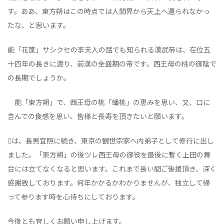
す。ああ、東方朔はこの時点では人間界から天上へ還られなかっ
たな、と思います。
能「花筐」サシクセの李夫人の話でも知られる漢武帝は、在位五
十四年の長きに渡り、前漢の全盛期の帝です。西王母の桃の御陰で
の長期でしょうか。
能「東方朔」で、西王母の桃「蟠桃」の恵みを思い、又、口に
含んでの食感を思い、皆様と長寿を頂きたいと願います。
は、長男宜照に続き、東京の観世宗家へ内弟子として修行に出し
ました。「東方朔」の後ツレ西王母の御役を最後に暫く上田の舞
台には立てなくなると思います。これまで長い間ご後援頂き、深く
感謝致しております。何年かかるかわかりませんが、独立して帰
って参ります時を心待ちにしております。
今後とも宜しくお願い申し上げます。