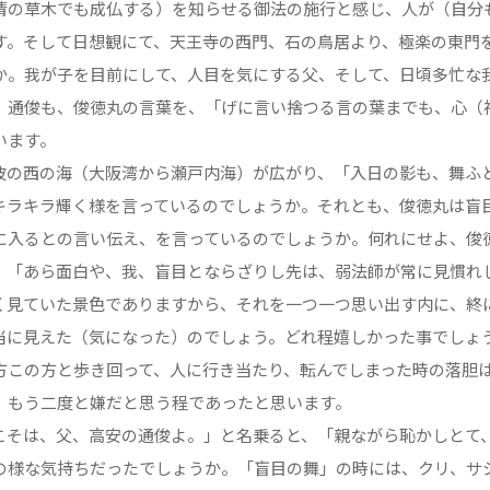
情の草木でも成仏する）を知らせる御法の施行と感じ、人が（自分
す。そして日想観にて、天王寺の西門、石の鳥居より、極楽の東門
か。我が子を目前にして、人目を気にする父、そして、日頃多忙な
。通俊も、俊徳丸の言葉を、「げに言い捨つる言の葉までも、心（
います。
の西の海（大阪湾から瀬戸内海）が広がり、「入日の影も、舞ふ
キラキラ輝く様を言っているのでしょうか。それとも、俊徳丸は盲
に入るとの言い伝え、を言っているのでしょうか。何れにせよ、俊
。「あら面白や、我、盲目とならざりし先は、弱法師が常に見慣れ
く見ていた景色でありますから、それを一つ一つ思い出す内に、終
当に見えた（気になった）のでしょう。どれ程嬉しかった事でしょ
この方と歩き回って、人に行き当たり、転んでしまった時の落胆
」もう二度と嫌だと思う程であったと思います。
そは、父、高安の通俊よ。」と名乗ると、「親ながら恥かしとて
の様な気持ちだったでしょうか。「盲目の舞」の時には、クリ、サ