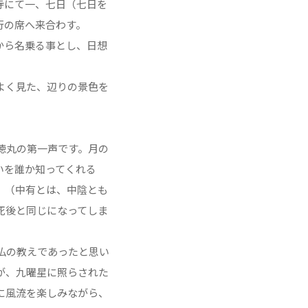
寺にて一、七日（七日を
行の席へ来合わす。
から名乗る事とし、日想
よく見た、辺りの景色を
徳丸の第一声です。月の
いを誰か知ってくれる
」（中有とは、中陰とも
死後と同じになってしま
仏の教えであったと思い
が、九曜星に照らされた
に風流を楽しみながら、