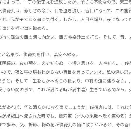
言によって、一子の俊徳丸を追放したが、余りに不憫なので、天王
又俊徳丸は、悲しさの余り、目を泣き潰し、盲目になって、この施
と、我が子である事に気付く。しかし、人目を憚り、夜になって
る事）を拝む事を勧める。
行く難波の西の海に向かい、西方極楽浄土を拝む。そして、昔、
と名乗り、俊徳丸を伴い、高安へ帰る。
明暮の、夜の境を、えぞ知らぬ。…深き思ひを、人や知る。」俊
いので、夜と昼の境もわからない盲目を言っています。私の深い思
ろうと。そして「生をもかへぬこの世より、中有の道に迷うなり。
受けない間の事で、これが満つる時が満中陰）生きている間から、
があれば、何と清らかになる事でしょうか。俊徳丸には、それは
梨が果羅国へ流された時でも、闇穴道（罪人の果羅へ赴く道の名）
まで歩み、又、折節、梅の花が俊徳丸の袖に散りかかると、その香