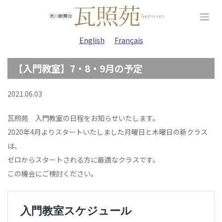
Skip
to
content
English
Français
【入門教室】7・8・9月の予定
2021.06.03
瓦照苑 入門教室の日程をお知らせいたします。
2020年4月よりスタートいたしました月曜日と木曜日の新クラス
は、
ゼロからスタートされる方に最適なクラスです。
この機会にご検討ください。