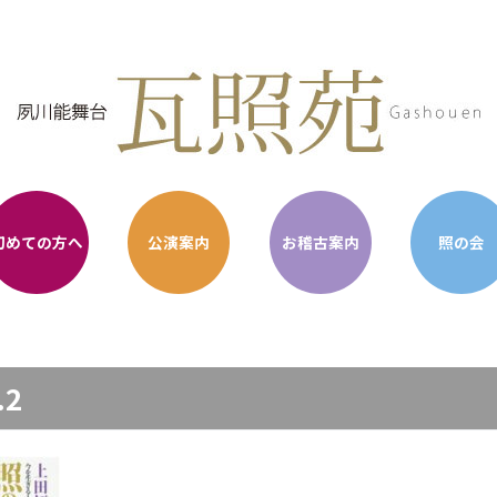
初めての方へ
公演案内
お稽古案内
照の会
.2