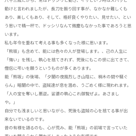
六十三歳だから、常はドッシリと動き、イザという時はスパッと
動けと言われましたが、長刀を振り回す事が、なかなか難しくも
あり、楽しくもあり、そして、格好良くやりたい、見せたい、とい
う思いで精一杯で、ドッシリなんて微塵もなかった事であろうと思
います。
私も年令を重ねて考える事も多くなった様に思います。
「熊坂」も含めて、能には色々の人が登場します。、己の人生に
「悔い」を残し、執心を捨てきれず、死後にもこの世に出てきて、
僧侶に弔いを願うというものが多くあります。
能「熊坂」の後場、「夕闇の夜風烈しき山陰に、梢木の間や騒ぐ
らん」暗闇の中で、盗賊達が息を潜め、うごめく様に現われます。
「人の宝を奪いし悪逆。娑婆の執心これ御覧ぜよ。あさまし
や。」
自分でも浅ましいと思いながら、死後も盗賊の心を捨てる事が出
来ないでいるのです。
昔の有様を語るのも、心が荒み、能「熊坂」の前場で言っていた