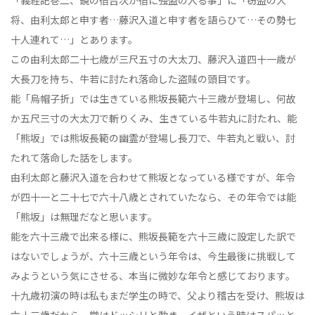
「義経記巻二、鏡の宿吉次が宿に強盗の入る事」に「窃盗の大
将、由利太郎と申す者…藤沢入道と申す者を語らひて…その勢七
十人連れて…」とあります。
この由利太郎二十七歳が三尺五寸の大太刀、藤沢入道四十一歳が
大長刀を持ち、牛若に討たれ落命した盗賊の頭目です。
能「烏帽子折」では生きている熊坂長範六十三歳が登場し、何故
か五尺三寸の大太刀で斬りくみ、生きている牛若丸に討たれ、能
「熊坂」では熊坂長範の幽霊が登場し長刀で、牛若丸と戦い、討
たれて落命した話をします。
由利太郎と藤沢入道を合わせて熊坂となっている様ですが、年令
が四十一と二十七で六十八歳とされていたなら、その年令では能
「熊坂」は無理だなと思います。
能を六十三歳で出来る様に、熊坂長範を六十三歳に設定した訳で
はないでしょうが、六十三歳という年令は、今生最後に挑戦して
みようという気にさせる、本当に微妙な年令と感じております。
十九歳初演の時は私もまだ学生の時で、父より稽古を受け、熊坂は