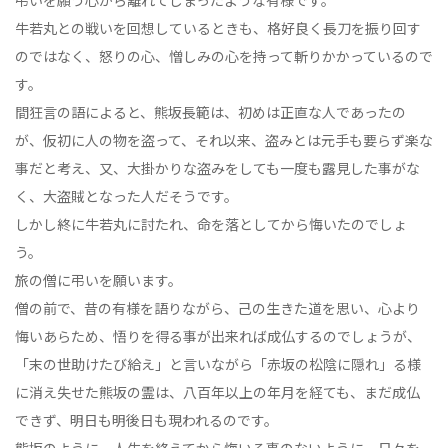
弔いを願う心から離れてしまったような有様です。
牛若丸との戦いを回想しているときも、格好良く長刀を振り回す
のではなく、怒りの心、憎しみの心を持って斬りかかっているので
す。
間狂言の語によると、熊坂長範は、初めは正直な人であったの
が、仮初に人の物を盗って、それ以来、盗みとは元手も要らず楽な
事だと考え、又、大掛かりな盗みをしても一度も露見した事がな
く、大盗賊となった人だそうです。
しかし終に牛若丸に討たれ、命を落としてから悔いたのでしょ
う。
旅の僧に弔いを願います。
僧の前で、昔の有様を語りながら、己の生きた道を思い、心より
悔いあらため、悟りを得る事が出来れば成仏するのでしょうが、
「末の世助けたび給え」と言いながら「赤坂の松陰に隠れ」る様
に消え失せた熊坂の霊は、八百年以上の年月を経ても、まだ成仏
できず、明日も明後日も現われるのです。