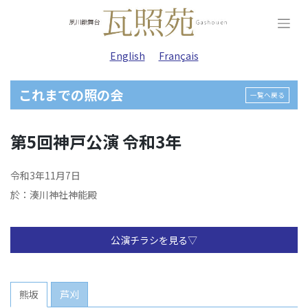
Skip
to
content
English
Français
これまでの照の会
一覧へ戻る
第5回神戸公演 令和3年
令和3年11月7日
於：湊川神社神能殿
公演チラシを見る▽
熊坂
芦刈