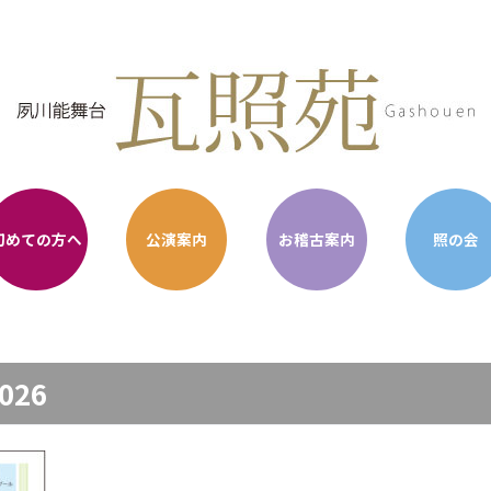
初めての方へ
公演案内
お稽古案内
照の会
026