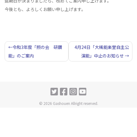
延期日が決まりましたら、改めてご案内申し上げます。
今後とも、よろしくお願い申し上げます。
投
令和3年度「照の会 研鑽
4月24日「大槻能楽堂自主公
能」のご案内
演能」中止のお知らせ
稿
ナ
ビ
ゲ
ー
© 2026 Gashouen Allright reserved.
シ
ョ