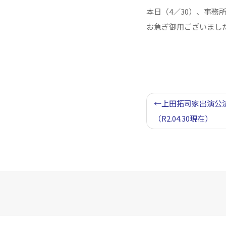
本日（4／30）、事務
お急ぎ御用ございまし
投
上田拓司家出演公
稿
（R2.04.30現在）
ナ
ビ
ゲ
ー
シ