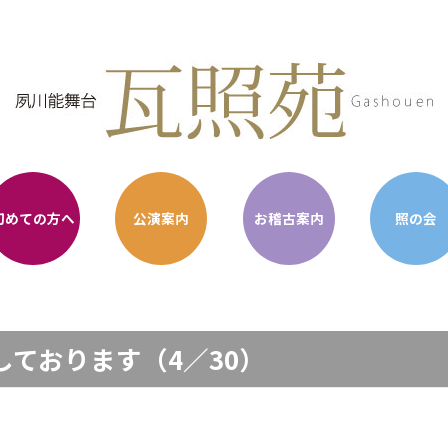
初めての方へ
公演案内
お稽古案内
照の会
しております（4／30）