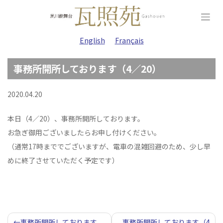
Skip
to
content
English
Français
事務所開所しております（4／20）
2020.04.20
本日（4／20）、事務所開所しております。
お急ぎ御用ございましたらお申し付けください。
（通常17時まででございますが、電車の混雑回避のため、少し早
めに終了させていただく予定です）
投
事務所開所しております
事務所開所しております（4