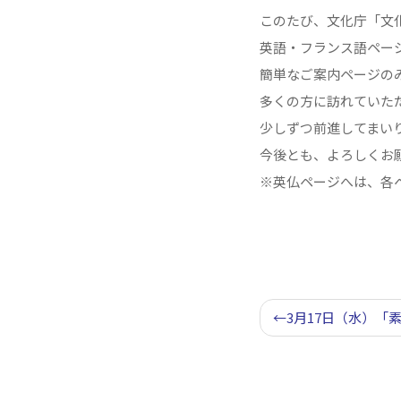
このたび、文化庁「文
英語・フランス語ペー
簡単なご案内ページの
多くの方に訪れていた
少しずつ前進してまい
今後とも、よろしくお
※英仏ページへは、各ペー
投
3月17日（水）「
稿
ナ