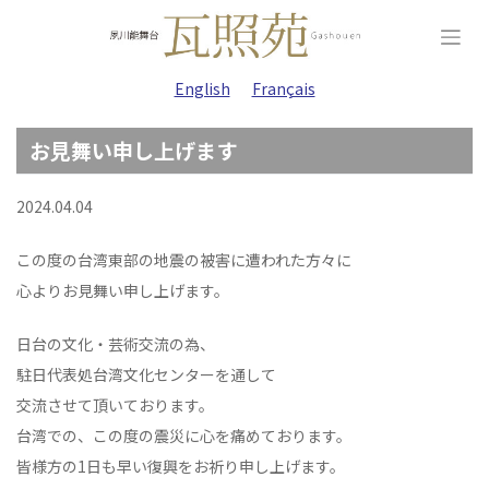
Skip
to
content
English
Français
お見舞い申し上げます
2024.04.04
この度の台湾東部の地震の被害に遭われた方々に
心よりお見舞い申し上げます。
日台の文化・芸術交流の為、
駐日代表処台湾文化センターを通して
交流させて頂いております。
台湾での、この度の震災に心を痛めております。
皆様方の1日も早い復興をお祈り申し上げます。