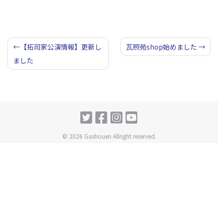
投
【拓司家公演情報】更新し
瓦照苑shop始めました
ました
稿
ナ
ビ
ゲ
ー
© 2026 Gashouen Allright reserved.
シ
ョ
ン