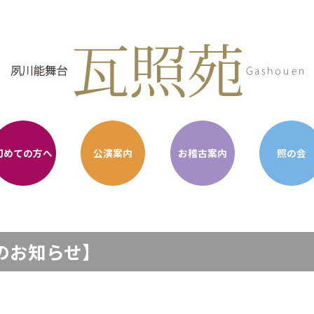
初めての方へ
公演案内
お稽古案内
照の会
のお知らせ】