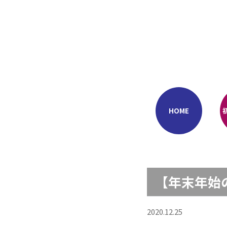
Skip
to
content
HOME
【年末年始
2020.12.25