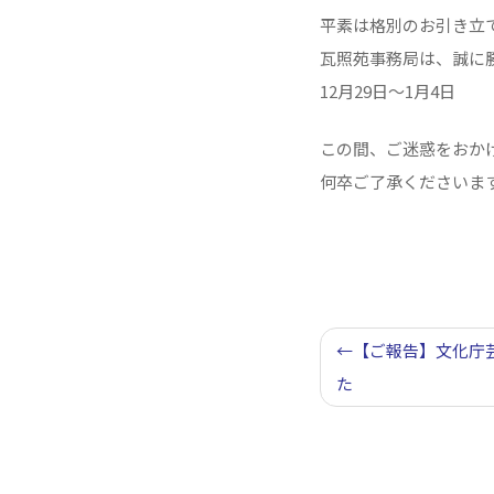
平素は格別のお引き立
瓦照苑事務局は、誠に
12月29日～1月4日
この間、ご迷惑をおか
何卒ご了承くださいま
投
【ご報告】文化庁
稿
た
ナ
ビ