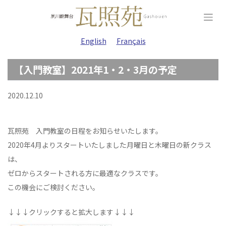
Skip
to
content
English
Français
【入門教室】2021年1・2・3月の予定
2020.12.10
瓦照苑 入門教室の日程をお知らせいたします。
2020年4月よりスタートいたしました月曜日と木曜日の新クラス
は、
ゼロからスタートされる方に最適なクラスです。
この機会にご検討ください。
↓↓↓クリックすると拡大します↓↓↓