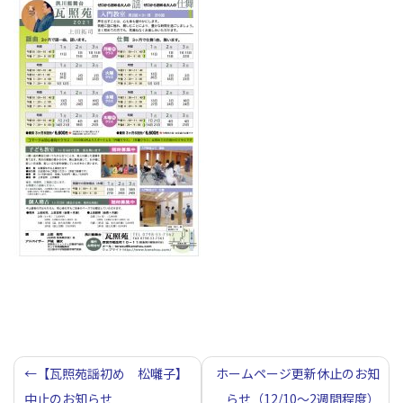
投
【瓦照苑謡初め 松囃子】
ホームページ更新休止のお知
中止のお知らせ
らせ（12/10～2週間程度）