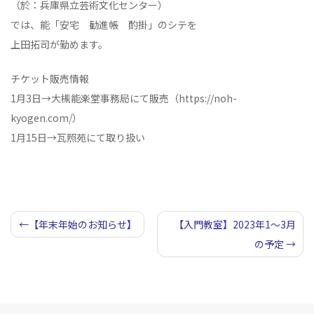
（於：兵庫県立芸術文化センター）
では、能「安宅 勧進帳 酌掛」のシテを
上田拓司が勤めます。
チケット販売情報
1月3日→大槻能楽堂事務局にて販売（https://noh-
kyogen.com/）
1月15日→瓦照苑にて取り扱い
投
【年末年始のお知らせ】
【入門教室】2023年1～3月
の予定
稿
ナ
ビ