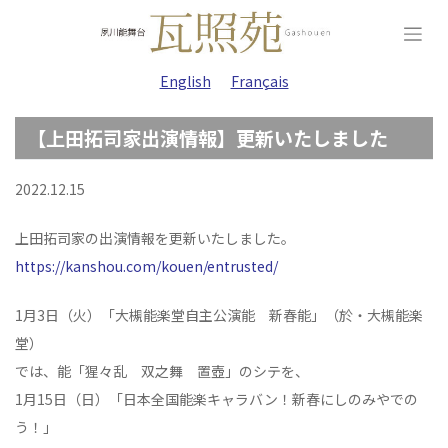
Skip
to
content
English
Français
【上田拓司家出演情報】更新いたしました
2022.12.15
上田拓司家の出演情報を更新いたしました。
https://kanshou.com/kouen/entrusted/
1月3日（火）「大槻能楽堂自主公演能 新春能」（於・大槻能楽
堂）
では、能「猩々乱 双之舞 置壺」のシテを、
1月15日（日）「日本全国能楽キャラバン！新春にしのみやでの
う！」